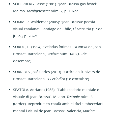
SÖDERBERG, Lasse (1981). “Joan Brossa gäs föstei”.
Malmö,
Tärningskastet
núm. 7, p. 19-22.
SOMMER, Waldemar (2005): “Joan Brossa: poesía
visual catalana”. Santiago de Chile,
El Mercurio
(17 de
juliol), p. 20-21.
SORDO, E. (1954). “Veladas íntimas:
La xarxa
de Joan
Brossa”. Barcelona
, Revista
núm. 140 (16 de
desembre).
SORRIBES, José Carlos (2013). “Ordre en l’univers de
Brossa”. Barcelona,
El Periódico
(18 d’octubre).
SPATOLA, Adriano (1986). “L’abbecedario mentale e
visuale di Joan Brossa”. Milano,
Testuale
núm. 5
(tardor). Reproduït en català amb el títol “L’abecedari
mental i visual de Joan Brossa”. València,
Marina