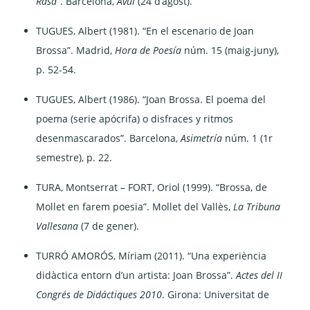
Rasa
”. Barcelona,
Avui
(24 d’agost).
TUGUES, Albert (1981). “En el escenario de Joan
Brossa”. Madrid,
Hora de Poesía
núm. 15 (maig-juny),
p. 52-54.
TUGUES, Albert (1986). “Joan Brossa. El poema del
poema (serie apócrifa) o disfraces y ritmos
desenmascarados”. Barcelona,
Asimetría
núm. 1 (1r
semestre), p. 22.
TURA, Montserrat – FORT, Oriol (1999). “Brossa, de
Mollet en farem poesia”. Mollet del Vallès,
La Tribuna
Vallesana
(7 de gener).
TURRÓ AMORÓS, Míriam (2011). “Una experiència
didàctica entorn d’un artista: Joan Brossa”.
Actes del II
Congrés de Didáctiques 2010
. Girona: Universitat de