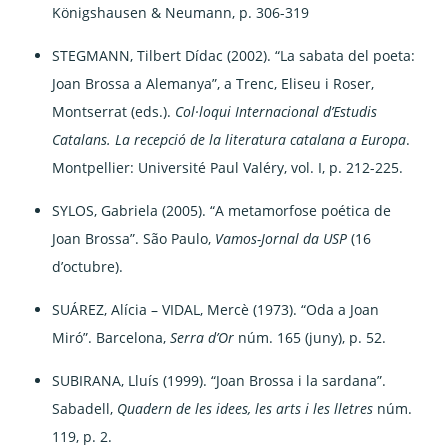
Königshausen & Neumann, p. 306-319
STEGMANN, Tilbert Dídac (2002). “La sabata del poeta:
Joan Brossa a Alemanya”, a Trenc, Eliseu i Roser,
Montserrat (eds.).
Col·loqui Internacional d’Estudis
Catalans. La recepció de la literatura catalana a Europa
.
Montpellier: Université Paul Valéry, vol. I, p. 212-225.
SYLOS, Gabriela (2005). “A metamorfose poética de
Joan Brossa”. São Paulo,
Vamos-Jornal da USP
(16
d’octubre).
SUÁREZ, Alícia – VIDAL, Mercè (1973). “Oda a Joan
Miró”. Barcelona,
Serra d’Or
núm. 165 (juny), p. 52.
SUBIRANA, Lluís (1999). “Joan Brossa i la sardana”.
Sabadell,
Quadern de les idees, les arts i les lletres
núm.
119, p. 2.