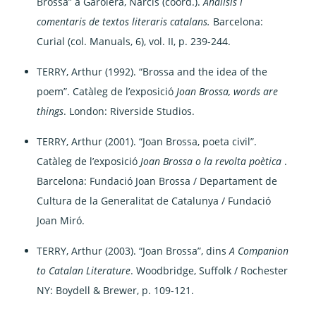
Brossa” a Garolera, Narcís (coord.).
Anàlisis i
comentaris de textos literaris catalans.
Barcelona:
Curial (col. Manuals, 6), vol. II, p. 239-244.
TERRY, Arthur (1992). “Brossa and the idea of the
poem”. Catàleg de l’exposició
Joan Brossa, words are
things
. London: Riverside Studios.
TERRY, Arthur (2001). “Joan Brossa, poeta civil”.
Catàleg de l’exposició
Joan Brossa o la revolta poètica
.
Barcelona: Fundació Joan Brossa / Departament de
Cultura de la Generalitat de Catalunya / Fundació
Joan Miró.
TERRY, Arthur (2003). “Joan Brossa”, dins
A Companion
to Catalan Literature
. Woodbridge, Suffolk / Rochester
NY: Boydell & Brewer, p. 109-121.