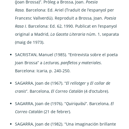
(Joan Brossa)”. Pròleg a Brossa, Joan.
Poesia
Rasa.
Barcelona: Ed. Ariel (Traduït de l’espanyol per
Francesc Vallverdú). Reproduït a Brossa, Joan.
Poesia
Rasa I.
Barcelona: Ed. 62, 1990. Publicat en l’espanyol
original a Madrid,
La Gaceta Literaria
núm. 1, separata
(maig de 1973).
SACRISTAN, Manuel (1985). “Entrevista sobre el poeta
Joan Brossa” a
Lecturas, panfletos y materiales
.
Barcelona: Icaria, p. 240-250.
SAGARRA, Joan de (1967). “
El rellotger
y
El collar de
cranis
”. Barcelona,
El Correo Catalán
(4 d’octubre).
SAGARRA, Joan de (1976). “
Quiriquibú
”. Barcelona,
El
Correo Catalán
(21 de febrer).
SAGARRA, Joan de (1982). “Una imaginación brillante