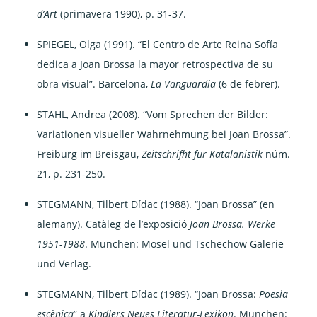
d’Art
(primavera 1990), p. 31-37.
SPIEGEL, Olga (1991). “El Centro de Arte Reina Sofía
dedica a Joan Brossa la mayor retrospectiva de su
obra visual”. Barcelona,
La Vanguardia
(6 de febrer).
STAHL, Andrea (2008). “Vom Sprechen der Bilder:
Variationen visueller Wahrnehmung bei Joan Brossa”.
Freiburg im Breisgau,
Zeitschrifht für Katalanistik
núm.
21, p. 231-250.
STEGMANN, Tilbert Dídac (1988). “Joan Brossa” (en
alemany). Catàleg de l’exposició
Joan Brossa. Werke
1951-1988
. München: Mosel und Tschechow Galerie
und Verlag.
STEGMANN, Tilbert Dídac (1989). “Joan Brossa:
Poesia
escènica
” a
Kindlers Neues Literatur-Lexikon
. München: