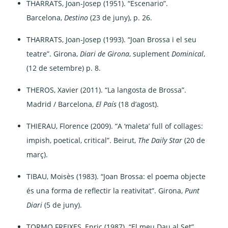
THARRATS, Joan-Josep (1951). “Escenario”.
Barcelona,
Destino
(23 de juny), p. 26.
THARRATS, Joan-Josep (1993). “Joan Brossa i el seu
teatre”. Girona,
Diari de Girona
, suplement
Dominical
,
(12 de setembre) p. 8.
THEROS, Xavier (2011). “La langosta de Brossa”.
Madrid / Barcelona,
El País
(18 d’agost).
THIERAU, Florence (2009). “A ‘maleta’ full of collages:
impish, poetical, critical”. Beirut,
The Daily Star
(20 de
març).
TIBAU, Moisès (1983). “Joan Brossa: el poema objecte
és una forma de reflectir la reativitat”. Girona,
Punt
Diari
(5 de juny).
TORMO FREIXES, Enric (1987). “El meu Dau al Set”.