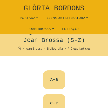
GLÒRIA BORDONS
PORTADA
LLENGUA I LITERATURA
JOAN BROSSA
ENLLAÇOS
Pròlegs i articles sobre
Joan Brossa (S-Z)
>
Joan Brossa
>
Bibliografia
>
Pròlegs i articles
A-B
C-F