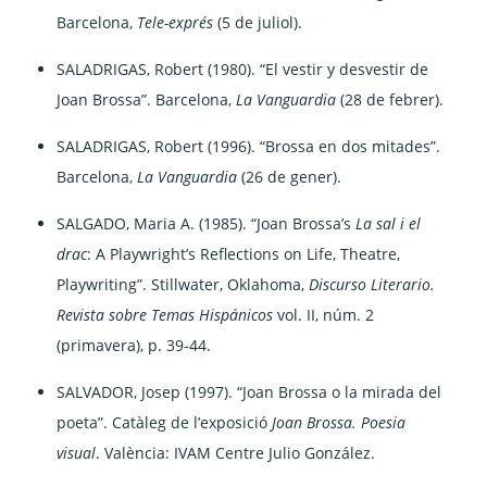
Barcelona,
Tele-exprés
(5 de juliol).
SALADRIGAS, Robert (1980). “El vestir y desvestir de
Joan Brossa”. Barcelona,
La Vanguardia
(28 de febrer).
SALADRIGAS, Robert (1996). “Brossa en dos mitades”.
Barcelona,
La Vanguardia
(26 de gener).
SALGADO, Maria A. (1985). “Joan Brossa’s
La sal i el
drac
: A Playwright’s Reflections on Life, Theatre,
Playwriting”. Stillwater, Oklahoma,
Discurso Literario.
Revista sobre Temas Hispánicos
vol. II, núm. 2
(primavera), p. 39-44.
SALVADOR, Josep (1997). “Joan Brossa o la mirada del
poeta”. Catàleg de l’exposició
Joan Brossa.
Poesia
visual
. València: IVAM Centre Julio González.