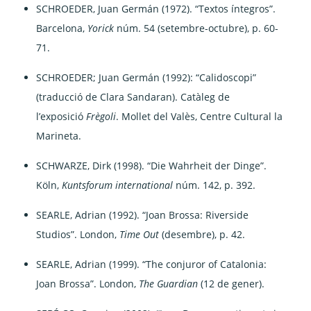
SCHROEDER, Juan Germán (1972). “Textos íntegros”.
Barcelona,
Yorick
núm. 54 (setembre-octubre), p. 60-
71.
SCHROEDER; Juan Germán (1992): “Calidoscopi”
(traducció de Clara Sandaran). Catàleg de
l’exposició
Frègoli
. Mollet del Valès, Centre Cultural la
Marineta.
SCHWARZE, Dirk (1998). “Die Wahrheit der Dinge”.
Köln,
Kuntsforum international
núm. 142, p. 392.
SEARLE, Adrian (1992). “Joan Brossa: Riverside
Studios”. London,
Time Out
(desembre), p. 42.
SEARLE, Adrian (1999). “The conjuror of Catalonia:
Joan Brossa”. London,
The Guardian
(12 de gener).