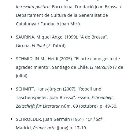
la revolta poètica
. Barcelona: Fundació Joan Brossa /
Departament de Cultura de la Generalitat de
Catalunya / Fundació Joan Miró.
SAURINA, Miquel Àngel (1999). “A de Brossa”.
Girona,
El Punt
(7 d’abril).
SCHMIDLIN M., Heidi (2005). “El arte como gesto de
agradecimiento”. Santiago de Chile,
El Mercurio
(7 de
juliol).
SCHMITT, Hans-Jürgen (2007). “Rebell und
Taschenspieler. Joan Brossa”. Essen,
Schreibheft.
Zeitschrift für Literatur
núm. 69 (octubre), p. 49-50.
SCHROEDER, Juan Germán (1961). “
Or i Sal
”.
Madrid,
Primer acto
(juny) p. 17-19.