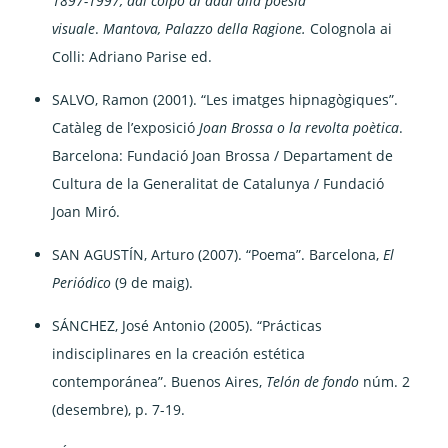
1897-1997, dal colpo di dadi alla poesia
visuale
.
Mantova, Palazzo della Ragione.
Colognola ai
Colli: Adriano Parise ed.
SALVO, Ramon (2001). “Les imatges hipnagògiques”.
Catàleg de l’exposició
Joan Brossa o la revolta poètica
.
Barcelona: Fundació Joan Brossa / Departament de
Cultura de la Generalitat de Catalunya / Fundació
Joan Miró.
SAN AGUSTÍN, Arturo (2007). “Poema”. Barcelona,
El
Periódico
(9 de maig).
SÁNCHEZ, José Antonio (2005). “Prácticas
indisciplinares en la creación estética
contemporánea”. Buenos Aires,
Telón de fondo
núm. 2
(desembre), p. 7-19.