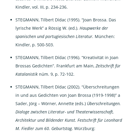
Kindler, vol. III, p. 234-236.
STEGMANN, Tilbert Dídac (1995). “Joan Brossa. Das
lyrische Werk” a Rössig W. (ed.).
Haupwerke der
spanischen und portugiesischen
Literatur.
München:
Kindler, p. 500-503.
STEGMANN, Tilbert Dídac (1996). “Kreativität in Joan
Brossas Gedichten”. Frankfurt am Main,
Zeitschrift für
Katalanistik
núm. 9, p. 72-102.
STEGMANN, Tilbert Dídac (2002). “Überschreitungen
in und aus Gedichten von Joan Brossa (1919-1998)” a
Sader, Jörg – Wörner, Annette (eds.)
Überschreitungen.
Dialoge zwischen Literatur- und Theaterwissenschaft,
Architektur und Bildender Kunst. Festschrift für Leonhard
M. Fiedler zum 60. Geburtstag
. Würzburg: