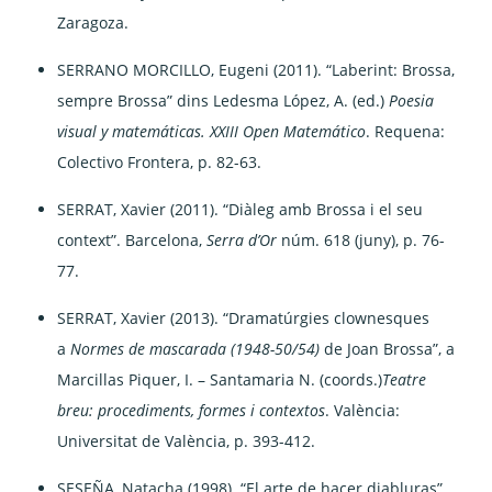
Zaragoza.
SERRANO MORCILLO, Eugeni (2011). “Laberint: Brossa,
sempre Brossa” dins Ledesma López, A. (ed.)
Poesia
visual y matemáticas. XXIII Open Matemático
. Requena:
Colectivo Frontera, p. 82-63.
SERRAT, Xavier (2011). “Diàleg amb Brossa i el seu
context”. Barcelona,
Serra d’Or
núm. 618 (juny), p. 76-
77.
SERRAT, Xavier (2013). “Dramatúrgies clownesques
a
Normes de mascarada (1948-50/54)
de Joan Brossa”, a
Marcillas Piquer, I. – Santamaria N. (coords.)
Teatre
breu: procediments, formes i contextos
. València:
Universitat de València, p. 393-412.
SESEÑA, Natacha (1998). “El arte de hacer diabluras”.