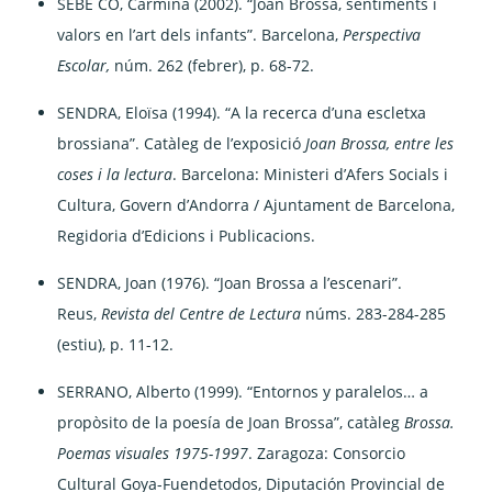
SEBÉ CO, Carmina (2002). “Joan Brossa, sentiments i
valors en l’art dels infants”. Barcelona,
Perspectiva
Escolar,
núm. 262 (febrer), p. 68-72.
SENDRA, Eloïsa (1994). “A la recerca d’una escletxa
brossiana”. Catàleg de l’exposició
Joan Brossa, entre les
coses i la lectura
. Barcelona: Ministeri d’Afers Socials i
Cultura, Govern d’Andorra / Ajuntament de Barcelona,
Regidoria d’Edicions i Publicacions.
SENDRA, Joan (1976). “Joan Brossa a l’escenari”.
Reus,
Revista del Centre de Lectura
núms. 283-284-285
(estiu), p. 11-12.
SERRANO, Alberto (1999). “Entornos y paralelos… a
propòsito de la poesía de Joan Brossa”, catàleg
Brossa.
Poemas visuales 1975-1997
. Zaragoza: Consorcio
Cultural Goya-Fuendetodos, Diputación Provincial de