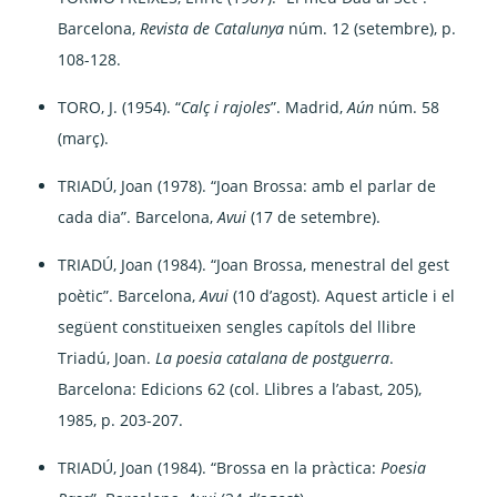
Barcelona,
Revista de Catalunya
núm. 12 (setembre), p.
108-128.
TORO, J. (1954). “
Calç i rajoles
”. Madrid,
Aún
núm. 58
(març).
TRIADÚ, Joan (1978). “Joan Brossa: amb el parlar de
cada dia”. Barcelona,
Avui
(17 de setembre).
TRIADÚ, Joan (1984). “Joan Brossa, menestral del gest
poètic”. Barcelona,
Avui
(10 d’agost). Aquest article i el
següent constitueixen sengles capítols del llibre
Triadú, Joan.
La poesia catalana de postguerra
.
Barcelona: Edicions 62 (col. Llibres a l’abast, 205),
1985, p. 203-207.
TRIADÚ, Joan (1984). “Brossa en la pràctica:
Poesia