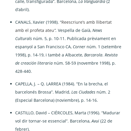
calle, transfigurada”. Barcelona,
La Vanguardia
(2
d’abril).
CANALS, Xavier (1998). “
Reescriure’s amb llibertat
amb el profeta ateu
”.
Vespella de Gaià,
News
Culturals
núm. 5, p. 10-11. Publicada prèviament en
espanyol a San Francisco CA,
Corner
núm. 1 (setembre
1998), p. 14-19, i també a Albacete,
Barcarola
.
Revista
de creación literaria
núm. 58-59 (novembre 1998), p.
428-440.
CAPELLA, J. – Q. LARREA (1984). “En la brecha, el
barcelonés Brossa”. Madrid,
Las Ciudades
núm. 2
(Especial Barcelona) (noviembre), p. 14-16.
CASTILLO, David – CIÉRCOLES, Marta (1996). “Madurar
vol dir tornar-se essencial”. Barcelona,
Avui
(22 de
febrer).