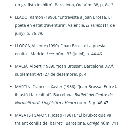
un grafisto insólito”. Barcelona,
On
núm. 38, p. 8-13.
LLADÓ, Ramon (1990). “Entrevista a Joan Brossa. El
poeta en estat d’aventura”. València,
El Temps
(11 de
juny), p. 76-79.
LLORCA, Vicente (1990). “Joan Brossa: La poesía
oculta”. Madrid,
Leer
núm. 33 (juliol), p. 44-46.
MACIÀ, Albert (1989). “Joan Brossa”. Barcelona,
Avui
,
suplement
Art
(27 de desembre), p. 4.
MARTÍN, Francesc Xavier (1986). “Joan Brossa: Entre la
il·lusió i la realitat”. Barcelona,
Butlletí del Centre de
Normalització Lingüística L’Heura
núm. 5, p. 46-47.
MASATS I SAFONT, Josep (1981). “El bruixot que va
traient conills del barret”. Barcelona,
Canigó
núm. 711