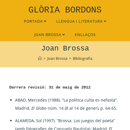
GLÒRIA BORDONS
PORTADA
LLENGUA I LITERATURA
JOAN BROSSA
ENLLAÇOS
Selecció d'entrevistes a
Joan Brossa
>
Joan Brossa
>
Bibliografia
Darrera revisió: 31 de maig de 2012
ABAD, Mercedes (1988). “La política culta es nefasta”.
Madrid,
El Globo
núm. 14 (8 al 14 de gener), p. 64-65.
ALAMEDA, Sol (1997). “Brossa. Los juegos del poeta”
(amb fotografies de Consuelo Bautista). Madrid,
El