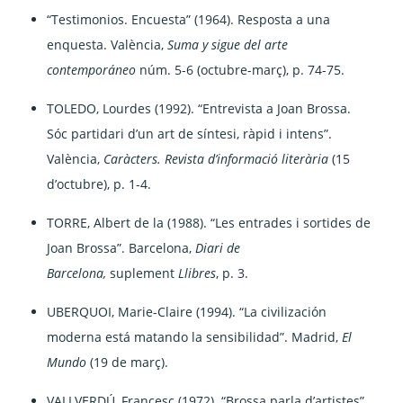
“Testimonios. Encuesta” (1964). Resposta a una
enquesta. València,
Suma y sigue del arte
contemporáneo
núm. 5-6 (octubre-març), p. 74-75.
TOLEDO, Lourdes (1992). “Entrevista a Joan Brossa.
Sóc partidari d’un art de síntesi, ràpid i intens”.
València,
Caràcters. Revista d’informació literària
(15
d’octubre), p. 1-4.
TORRE, Albert de la (1988). “Les entrades i sortides de
Joan Brossa”. Barcelona,
Diari de
Barcelona,
suplement
Llibres
, p. 3.
UBERQUOI, Marie-Claire (1994). “La civilización
moderna está matando la sensibilidad”. Madrid,
El
Mundo
(19 de març).
VALLVERDÚ, Francesc (1972). “Brossa parla d’artistes”.