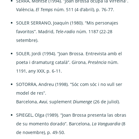
SERRA, Montse (1994). “Joan Brossa ocupa la Virreina”.
València,
El Temps
núm. 511 (4 d’abril), p. 76-77.
SOLER SERRANO, Joaquín (1980). “Mis personajes
favoritos”. Madrid,
Tele-radio
núm. 1187 (22-28
setembre).
SOLER, Jordi (1994). “Joan Brossa. Entrevista amb el
poeta i dramaturg català”. Girona,
Presència
núm.
1191, any XXX, p. 6-11.
SOTORRA, Andreu (1998). “Sóc com sóc i no vull ser
model de res”.
Barcelona,
Avui,
suplement
Diumenge
(26 de juliol).
SPIEGEL, Olga (1989). “Joan Brossa presenta las obras
de su momento dorado”. Barcelona,
La
Vanguardia
(8
de novembre), p. 49-50.