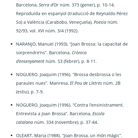
Barcelona,
Serra d’Or
núm. 373 (gener), p. 10-14.
Reproduïda en espanyol (traducció de Reynaldo Pérez
So) a València (Carabobo, Veneçuela),
Poesia
núm.
92/93, vol. XVI núm. 3/4 (1992).
NARANJO, Manuel (1993). “Joan Brossa: la capacitat de
sorprendre’ns”. Barcelona,
Crònica
d’ensenyament
núm. 53 (febrer), p. 8-11.
NOGUERO, Joaquim (1996). “Brossa desbrossa o les
paraules nues”. Manresa,
El Pou de Lletres
núm. 2B
(estiu), p. 7-9.
NOGUERO, Joaquim (1996). “Contra l’ensinistrament.
Entrevista a Joan Brossa”. Barcelona,
Escola
catalana
núm. 334 (novembre), p. 37-44.
OLEART, Maria (1988). “Joan Brossa, un món màgic”.