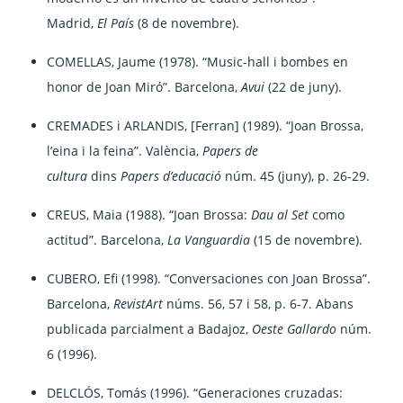
Madrid,
El País
(8 de novembre).
COMELLAS, Jaume (1978). “Music-hall i bombes en
honor de Joan Miró”. Barcelona,
Avui
(22 de juny).
CREMADES i ARLANDIS, [Ferran] (1989). “Joan Brossa,
l’eina i la feina”. València,
Papers de
cultura
dins
Papers d’educació
núm. 45 (juny), p. 26-29.
CREUS, Maia (1988). “Joan Brossa:
Dau al Set
como
actitud”. Barcelona,
La Vanguardia
(15 de novembre).
CUBERO, Efi (1998). “Conversaciones con Joan Brossa”.
Barcelona,
RevistArt
núms. 56, 57 i 58, p. 6-7. Abans
publicada parcialment a Badajoz,
Oeste Gallardo
núm.
6 (1996).
DELCLÓS, Tomás (1996). “Generaciones cruzadas: