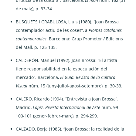
brutícia de la cultura”. Barcelona,
El món
núm. 162 (31
de maig), p. 33-34.
BUSQUETS i GRABULOSA, Lluís (1980). “Joan Brossa,
contemplador actiu de les coses”, a
Plomes catalanes
contemporànies
. Barcelona: Grup Promotor / Edicions
del Mall, p. 125-135.
CALDERÓN, Manuel (1992). Joan Brossa: “El artista
tiene responsabilidad en la especulación del
mercado”. Barcelona,
El Guía. Revista de la Cultura
Visual
núm. 15 (juny-juliol-agost-setembre), p. 30-33.
CALERO, Ricardo (1994). “Entrevista a Joan Brossa”.
Madrid,
Lápiz. Revista Internacional de Arte
núm. 99-
100-101 (gener-febrer-març), p. 294-299.
CALZADO, Borja (1985). “Joan Brossa: la realidad de la