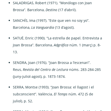
SALADRIGAS, Robert (1971). “Monólogo con Joan
Brossa”. Barcelona,
Destino
(17 d’abril).
SANCHÍS, Ima (1997). “Este que ven no soy yo”.
Barcelona,
La Vanguardia
(13 d’agost).
SATUÉ, Enric (1990). “La estrella de papel. Entrevista a
Joan Brossa”. Barcelona,
Adgráfica
núm. 1 (març) p. 8-
13.
SENDRA, Joan (1976). “Joan Brossa a l’escenari”.
Reus,
Revista del Centro de Lectura
núms. 283-284-285
(juny-juliol-agost), p. 1873-1874.
SERRA, Montse (1993). “Joan Brossa: el llagost i el
subconscient”. València,
El Temps
núm. 472 (5 de
juliol), p. 52.