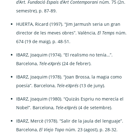
d’Art. Fundació Espais d’Art Contemporani
núm. 75 (2n.
semestre), p. 87-89.
HUERTA, Ricard (1997). “Jim Jarmush seria un gran
director de les meves obres”. València,
El Temps
núm.
674 (19 de maig), p. 48-51.
IBARZ, Joaquim (1974). “El realismo no tenía…”.
Barcelona,
Tele-eXprés
(24 de febrer).
IBARZ, Joaquim (1978). “Joan Brossa, la magia como
poesía”. Barcelona,
Tele-eXprés
(13 de juny).
IBARZ, Joaquim (1980). “Quizás Espriu no merecía el
Nobel”. Barcelona,
Tele-eXprés
(4 de setembre).
IBARZ, Mercè (1978). “Salir de la jaula del lenguaje”.
Barcelona,
El Viejo Topo
núm. 23 (agost), p. 28-32.